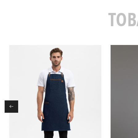
ТОВ
←