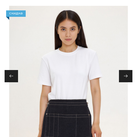
скидка
←
→