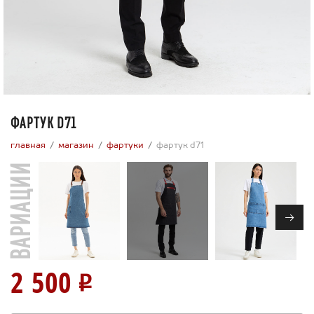
ФАРТУК D71
главная
магазин
фартуки
фартук d71
ВАРИАЦИИ
→
2 500