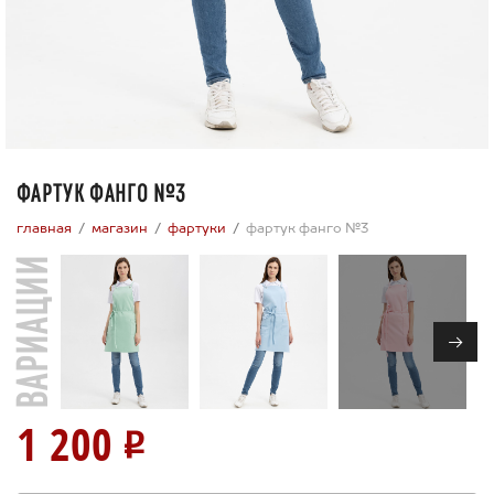
ФАРТУК ФАНГО №3
главная
магазин
фартуки
фартук фанго №3
ВАРИАЦИИ
→
1 200