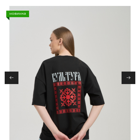
новинка
←
→