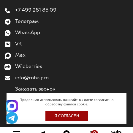
+7 499 281 85 09
Телеграм
WhatsApp
VK
Max
Wildberries
info@roba.pro
Заказать звонок
Продолжая использовать наш сайт, вы даете согласие на
обработку файлов cookie.
2011
– 2026
«Кибермеханика» - разработка и поддержка сайтов
Я СОГЛАСЕН
0