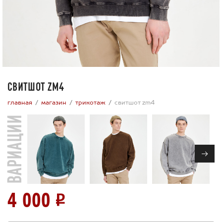
СВИТШОТ ZM4
главная
магазин
трикотаж
свитшот zm4
ВАРИАЦИИ
→
4 000