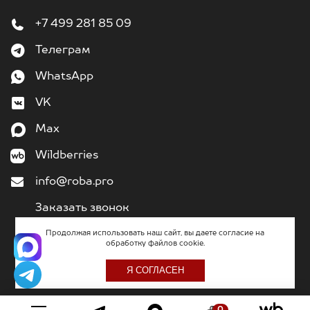
+7 499 281 85 09
Телеграм
WhatsApp
VK
Max
Wildberries
info@roba.pro
Заказать звонок
Продолжая использовать наш сайт, вы даете согласие на
обработку файлов cookie.
2011
– 2026
«Кибермеханика» - разработка и поддержка сайтов
Я СОГЛАСЕН
0