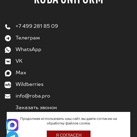
+7 499 281 85 09
Телеграм
WhatsApp
VK
Max
Wildberries
info@roba.pro
Заказать звонок
Продолжая использовать наш сайт, вы даете согласие на
обработку файлов cookie.
2011
– 2026
«Кибермеханика» - разработка и поддержка сайтов
Я СОГЛАСЕН