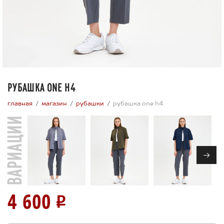
РУБАШКА ONE H4
главная
магазин
рубашки
рубашка one h4
ВАРИАЦИИ
→
4 600