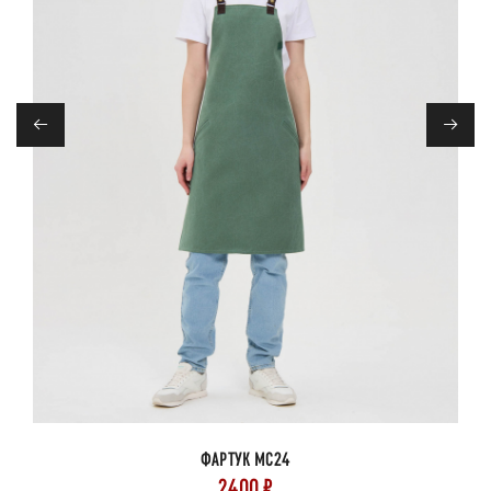
←
→
ФАРТУК МС24
2400 ₽