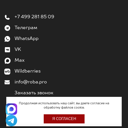
+7 499 281 85 09
Телеграм
WhatsApp
VK
Max
Wildberries
info@roba.pro
Заказать звонок
Продолжая использовать наш сайт, вы даете согласие на
обработку файлов cookie.
2011
– 2026
«Кибермеханика» - разработка и поддержка сайтов
Я СОГЛАСЕН