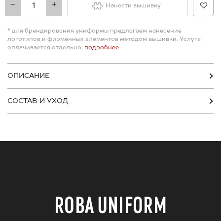
-
+
Нанести вышивку
* для брендирования униформы предлагаем нанесение
логотипов и фирменных элементов методом вышивки. Услуга
оплачивается отдельно,
подробнее
ОПИСАНИЕ
СОСТАВ И УХОД
ROBA UNIFORM