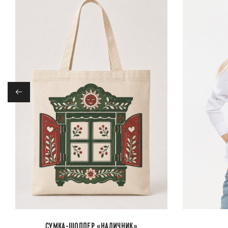
←
СУМКА-ШОППЕР «НАЛИЧНИК»